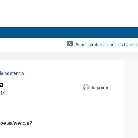
Administrators/Teachers Can C
de asistencia
ia
Imprimir
 M.
 de asistencia?