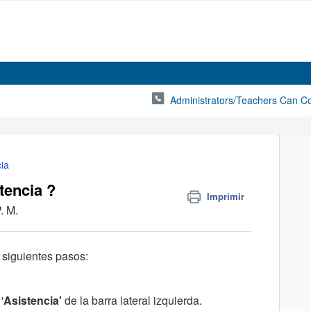
Administrators/Teachers Can C
ia
tencia ?
Imprimir
. M.
s siguientes pasos:
'
A
sistencia'
de la barra lateral izquierda.