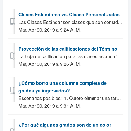
Clases Estandares vs. Clases Personalizadas
Las Clases Estándar son clases que son consideras académicas. Las Clases académicas aparecen en la boleta de calificaciones y la transcripción y se toman en...
Mar, Abr 30, 2019 a 9:24 A. M.
Proyección de las calificaciones del Término
La hoja de calificación para las clases estándar puede mostrar un "proyección de las calificaciones del término" dependiente de las configuracione...
Mar, Abr 30, 2019 a 9:26 A. M.
¿Cómo borro una columna completa de
grados ya ingresados?
Escenarios posibles: 1. Quiero eliminar una tarea de mi hoja de calificaciones. 2. ¿Cómo elimino una calificación? Solución: Para las hojas de cali...
Mar, Abr 30, 2019 a 9:31 A. M.
¿Por qué algunos grados son de un color